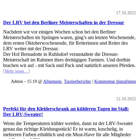
17.10.2022
Der LRV bei den Berliner Meisterschaften in der Dressur
Nachdem wir vor einigen Wochen schon bei den Berliner
Meisterschaften im Springen waren, ging’s am letzten Wochenende,
dem ersten Oktoberwochenende, für Reiterinnen und Reiter des
LRV weiter mit der Dressur.
Der Hof Bernadotte in Ruhlsdorf veranstaltete die Dressur-
Meisterschaft im Rahmen ihres dreitägigen Turniers. Und dorthin
brachen wir auf - mit Sack und Pack und natürlich unseren Pferden.
[Mehr lesen…]
Admin - 15:19 @
Allgemein
,
Turnierberichte
|
Kommentar hinzufügen
12.10.2022
Perfekt für den Kleiderschrank an kühleren Tagen im Stall:
Der LRV-Sweater!
Wenn die Temperaturen kühler werden, dann ist der LRV-Sweater
genau das richtige Kleidungsstück! Er ist warm, kuschelig, in
mehreren Farben erhältlich und ein Must-Have für alle Mitglieder