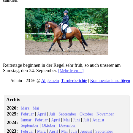
standen.
Reitertage beginnen in der Regel sehr früh, so auch unserer am
Samstag, den 24. September.
[Mehr lesen…]
Admin - 23:56 @
Allgemein
,
Turnierberichte
|
Kommentar hinzufügen
Archiv
2026:
|
März
Mai
2025:
|
|
|
|
|
Februar
April
Juli
September
Oktober
November
|
|
|
|
|
|
|
Januar
Februar
April
Mai
Juni
Juli
August
2024:
|
|
September
Oktober
Dezember
2023:
|
|
|
|
|
|
Februar
März
April
Mai
Juli
August
September