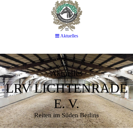
Aktuelles
Aktuelles
LRV LICHTENRADE
E. V.
Reiten im Süden Berlins