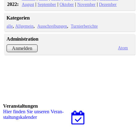
2022:
|
|
|
|
August
September
Oktober
November
Dezember
Kategorien
alle
Allgemein
Ausschreibungen
Turnierberichte
Administration
Atom
Anmelden
Veranstaltungen
Hier finden Sie unseren Ver­an­
stal­tungs­ka­len­der