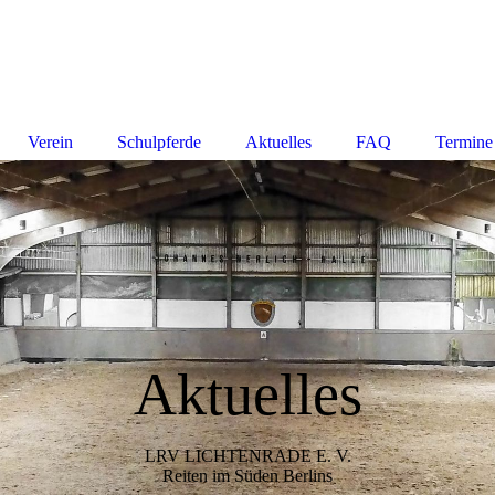
Verein
Schulpferde
Aktuelles
FAQ
Termine
Aktuelles
LRV LICHTENRADE E. V.
Reiten im Süden Berlins