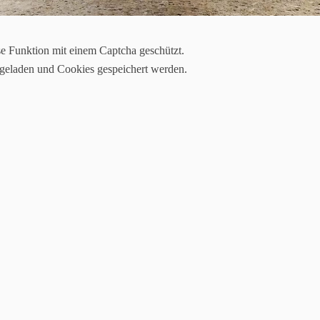
se Funktion mit einem Captcha geschützt.
 geladen und Cookies gespeichert werden.
Los ging’s im Frühjahr mit unserem ersten Reitertag. Kurze Zeit später 
ubiläumsfeier - immerhin zelebriert unser Verein in diesem Jahr sein 
in diesem Jahr.