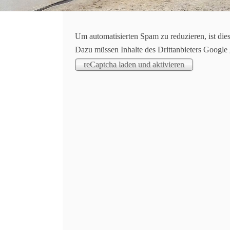
Um automatisierten Spam zu reduzieren, ist die
Dazu müssen Inhalte des Drittanbieters Google
So war unser zweiter Reitertag 2024
In diesem Jahr wollen wir es wirklich wissen: 
September ging es weiter mit unserer großen J
Wochenende stand nun der zweite Reitertag an 