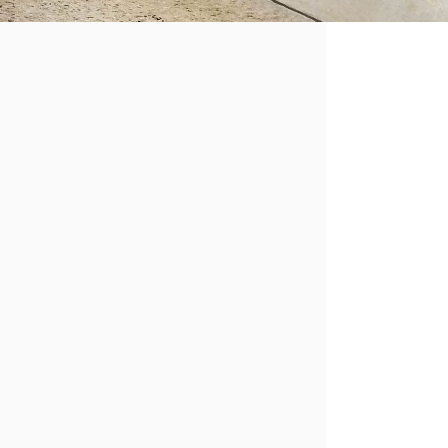
10.10.2024
folgte unser Tag der offenen Tür. Anfang
100-jähriges Bestehen! Und am vergangenen