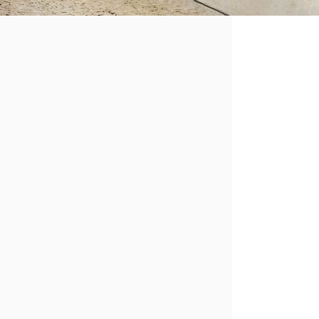
04.06.2024
 stark, dass wir unsere Planung teils über
empfangen, ging es rein in die Halle. Aber ab
ch zu einem vollen Erfolg!