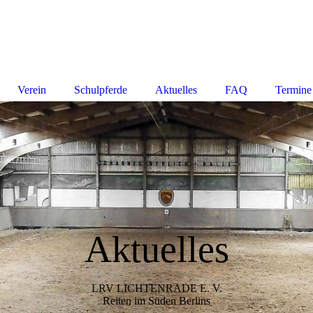
Verein
Schulpferde
Aktuelles
FAQ
Termine
Aktuelles
LRV LICHTENRADE E. V.
Reiten im Süden Berlins