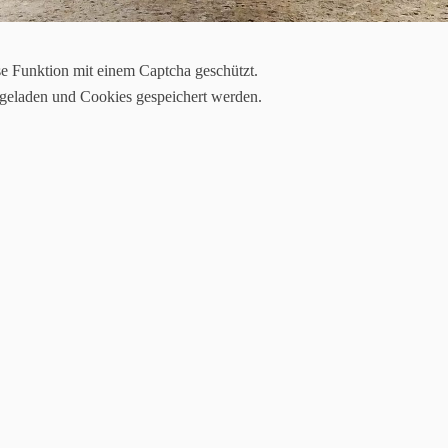
se Funktion mit einem Captcha geschützt.
 geladen und Cookies gespeichert werden.
ür“
en Tür Ende Mai nicht auf unserer Seite. Es regnete am Abend vorher so
nde und Gäste auf unserem Dressurplatz mit einem bunten Programm zu 
oniert hatten, lief alles wie am Schnürchen und der Tag wurde schließli