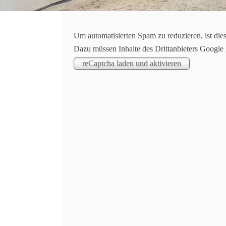
Um automatisierten Spam zu reduzieren, ist die
Dazu müssen Inhalte des Drittanbieters Google
Rückblick auf unseren „Tag der offenen T
Das Wetter war kurz vor unserem Tag der offen
den Haufen werden mussten: statt unsere Freu
dem Zeitpunkt, als wir so gut wie alles umdisp