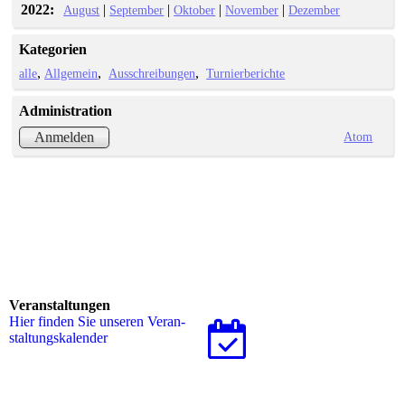
2022:
|
|
|
|
August
September
Oktober
November
Dezember
Kategorien
alle
Allgemein
Ausschreibungen
Turnierberichte
Administration
Atom
Anmelden
Veranstaltungen
Hier finden Sie unseren Ver­an­
stal­tungs­ka­len­der