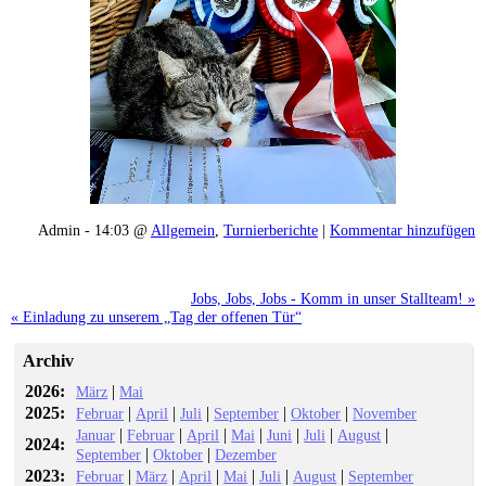
Admin - 14:03 @
Allgemein
,
Turnierberichte
|
Kommentar hinzufügen
Jobs, Jobs, Jobs - Komm in unser Stallteam! »
« Einladung zu unserem „Tag der offenen Tür“
Archiv
2026:
|
März
Mai
2025:
|
|
|
|
|
Februar
April
Juli
September
Oktober
November
|
|
|
|
|
|
|
Januar
Februar
April
Mai
Juni
Juli
August
2024:
|
|
September
Oktober
Dezember
2023:
|
|
|
|
|
|
Februar
März
April
Mai
Juli
August
September