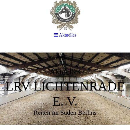
Aktuelles
Aktuelles
LRV LICHTENRADE
E. V.
Reiten im Süden Berlins