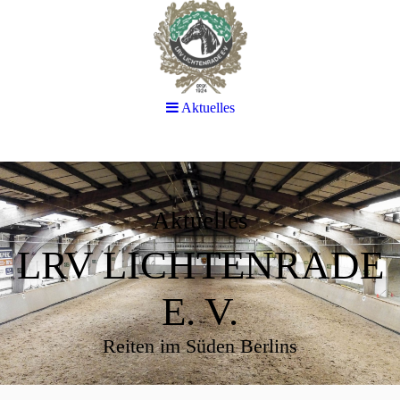
Aktuelles
Aktuelles
LRV LICHTENRADE
E. V.
Reiten im Süden Berlins