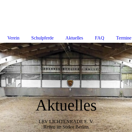
Verein
Schulpferde
Aktuelles
FAQ
Termine
Aktuelles
LRV LICHTENRADE E. V.
Reiten im Süden Berlins