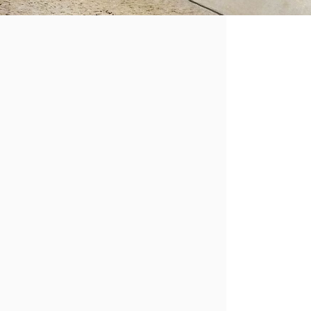
19.02.2023
eine kleine Kostprobe: im LRV wird jetzt auch