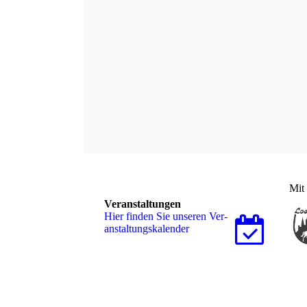
Kategorien
alle
Allgemein
Ausschreibungen
Turnierberich
Administration
Anmelden
Mit 
Veranstaltungen
Hier finden Sie unseren Ver­
an­stal­tungs­ka­len­der