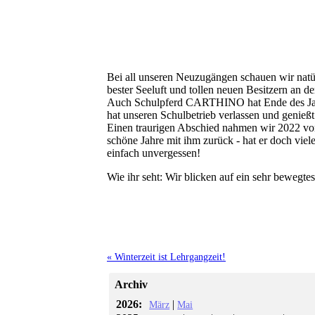
Bei all unseren Neuzugängen schauen wir natü
bester Seeluft und tollen neuen Besitzern an de
Auch Schulpferd CARTHINO hat Ende des Jahre
hat unseren Schulbetrieb verlassen und genießt 
Einen traurigen Abschied nahmen wir 2022 von
schöne Jahre mit ihm zurück - hat er doch viel
einfach unvergessen!
Wie ihr seht: Wir blicken auf ein sehr bewegte
« Winterzeit ist Lehrgangzeit!
Archiv
2026:
|
März
Mai