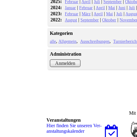
2025:
|
|
|
|
Februar
April
Juli
September
Oktob
2024:
|
|
|
|
|
Januar
Februar
April
Mai
Juni
Juli
2023:
|
|
|
|
|
Februar
März
April
Mai
Juli
Augus
2022:
|
|
|
August
September
Oktober
Novembe
Kategorien
alle
Allgemein
Ausschreibungen
Turnierberich
Administration
Anmelden
Mit 
Veranstaltungen
Hier finden Sie unseren Ver­
an­stal­tungs­ka­len­der