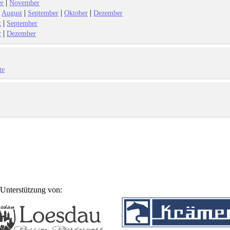
|
er
November
|
|
|
|
August
September
Oktober
Dezember
|
t
September
|
r
Dezember
te
Unterstützung von: