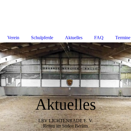
Verein
Schulpferde
Aktuelles
FAQ
Termine
Aktuelles
LRV LICHTENRADE E. V.
Reiten im Süden Berlins