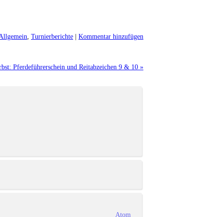
Allgemein
,
Turnierberichte
|
Kommentar hinzufügen
bst: Pferdeführerschein und Reitabzeichen 9 & 10 »
Atom