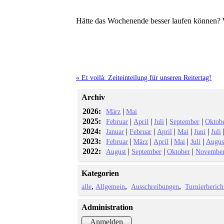
Hätte das Wochenende besser laufen können?
« Et voilà: Zeiteinteilung für unseren Reitertag!
Archiv
2026:
|
März
Mai
2025:
|
|
|
|
Februar
April
Juli
September
Oktob
2024:
|
|
|
|
|
Januar
Februar
April
Mai
Juni
Juli
2023:
|
|
|
|
|
Februar
März
April
Mai
Juli
Augus
2022:
|
|
|
August
September
Oktober
Novembe
Kategorien
alle
Allgemein
Ausschreibungen
Turnierberich
Administration
Anmelden