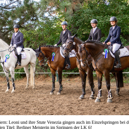
ern: Leoni und ihre Stute Venezia gingen auch im Einzelspringen bei d
den Titel: Berliner Meisterin im Springen der LK 6!