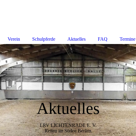
Verein
Schulpferde
Aktuelles
FAQ
Termine
Aktuelles
LRV LICHTENRADE E. V.
Reiten im Süden Berlins