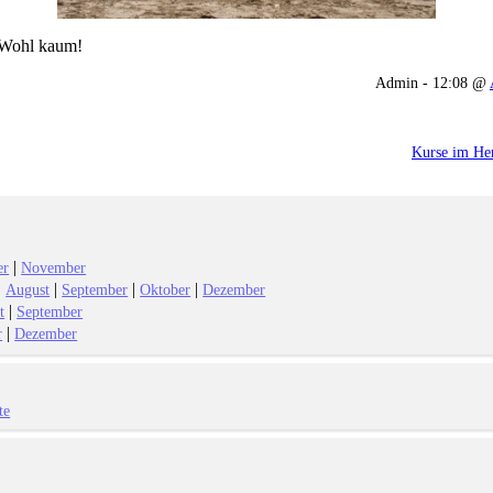
 Wohl kaum!
Admin - 12:08 @
Kurse im Her
|
er
November
|
|
|
|
August
September
Oktober
Dezember
|
t
September
|
r
Dezember
te