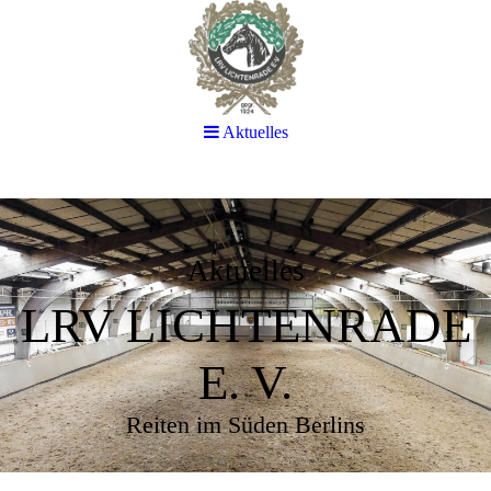
Aktuelles
Aktuelles
LRV LICHTENRADE
E. V.
Reiten im Süden Berlins