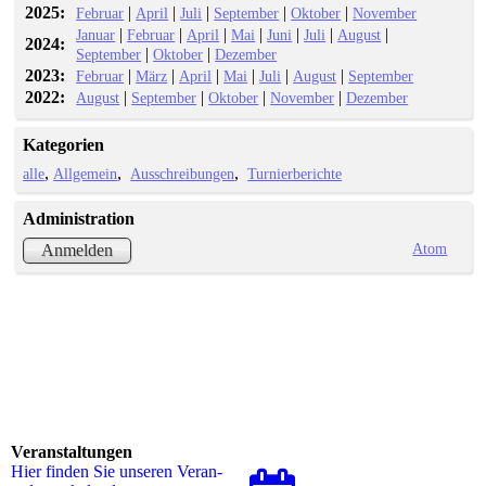
2025:
|
|
|
|
|
Februar
April
Juli
September
Oktober
November
|
|
|
|
|
|
|
Januar
Februar
April
Mai
Juni
Juli
August
2024:
|
|
September
Oktober
Dezember
2023:
|
|
|
|
|
|
Februar
März
April
Mai
Juli
August
September
2022:
|
|
|
|
August
September
Oktober
November
Dezember
Kategorien
alle
Allgemein
Ausschreibungen
Turnierberichte
Administration
Atom
Anmelden
Veranstaltungen
Hier finden Sie unseren Ver­an­